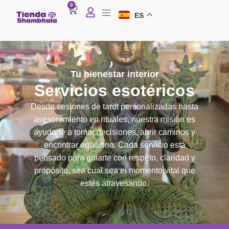
0
ES
Tu bienestar interior
Servicios esotéricos
Desde sesiones de tarot personalizadas hasta
asesoramiento en rituales, nuestra misión es
ayudarte a tomar decisiones, abrir caminos y
encontrar equilibrio. Cada servicio está
pensado para guiarte con respeto, claridad y
propósito, sea cual sea el momento vital que
estés atravesando.