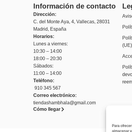
Información de contacto
Le
Dirección:
Avis
C. del Monte Aya, 4, Vallecas, 28031
Polí
Madrid, España
Horarios:
Polí
Lunes a viernes:
(UE
10:30 – 14:00
Acce
18:00 – 20:30
Sábados:
Polí
11:00 – 14:00
devo
Teléfono:
ree
910 345 567
Correo electrónico:
tiendashambhala@gmail.com
Cómo llegar
Para ofrecer
almacenar y/