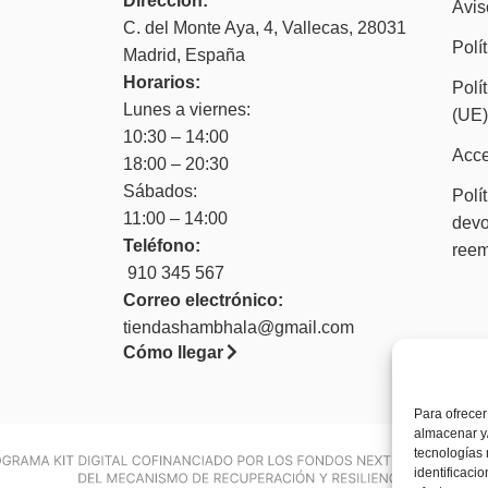
Dirección:
Avis
C. del Monte Aya, 4, Vallecas, 28031
Polí
Madrid, España
Horarios:
Polí
Lunes a viernes:
(UE
10:30 – 14:00
Acce
18:00 – 20:30
Sábados:
Polí
11:00 – 14:00
devo
Teléfono:
ree
910 345 567
Correo electrónico:
tiendashambhala@gmail.com
Cómo llegar
Para ofrecer
almacenar y/
tecnologías
identificaci