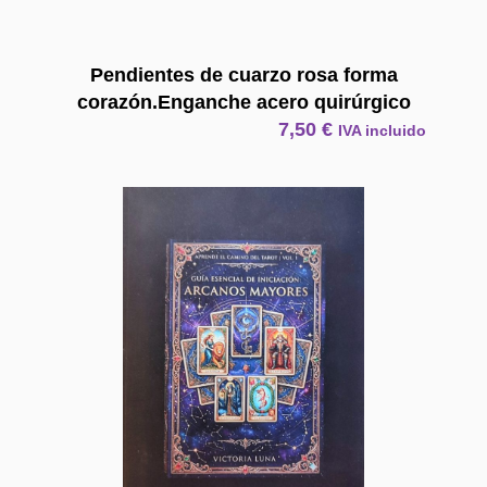
Pendientes de cuarzo rosa forma
corazón.Enganche acero quirúrgico
7,50
€
IVA incluido
E Book