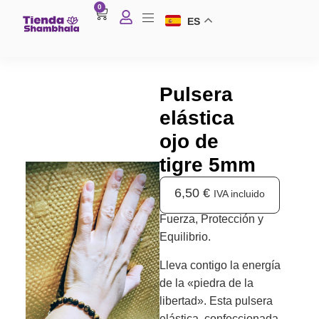
0
ES
Pulsera
elástica
ojo de
tigre 5mm
6,50
€
IVA incluido
Fuerza, Protección y
Equilibrio.
Lleva contigo la energía
de la «piedra de la
libertad».
Esta pulsera
elástica, confeccionada