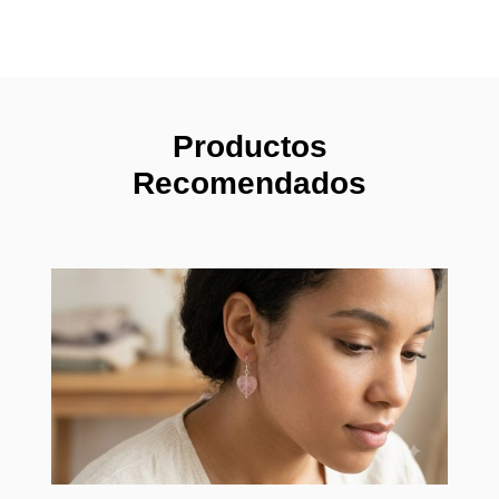
Productos
Recomendados
Pendi