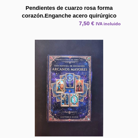
Pendientes de cuarzo rosa forma
corazón.Enganche acero quirúrgico
7,50
€
IVA incluido
E Book