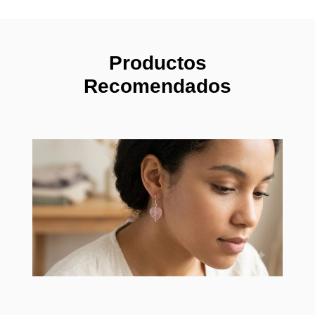
Productos
Recomendados
Pendi