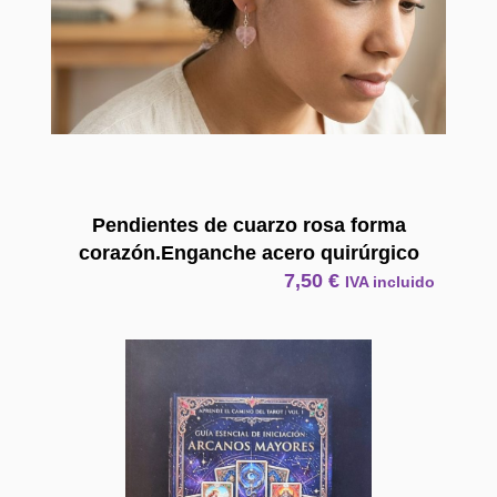
Pendientes de cuarzo rosa forma
corazón.Enganche acero quirúrgico
7,50
€
IVA incluido
E Book