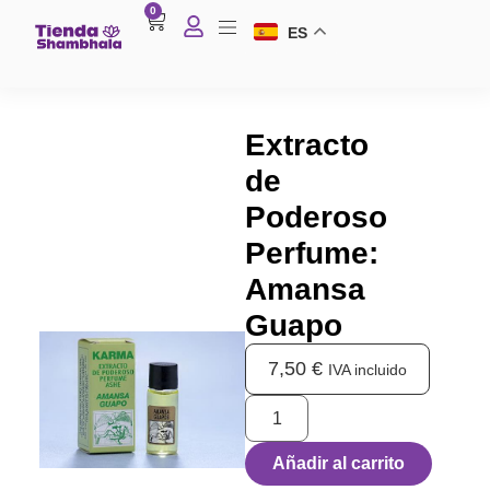
0
ES
Extracto
de
Poderoso
Perfume:
Amansa
Guapo
7,50
€
IVA incluido
Añadir al carrito