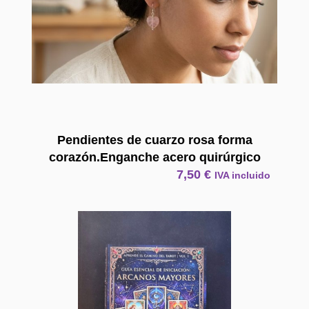
Pendientes de cuarzo rosa forma
corazón.Enganche acero quirúrgico
7,50
€
IVA incluido
E Book