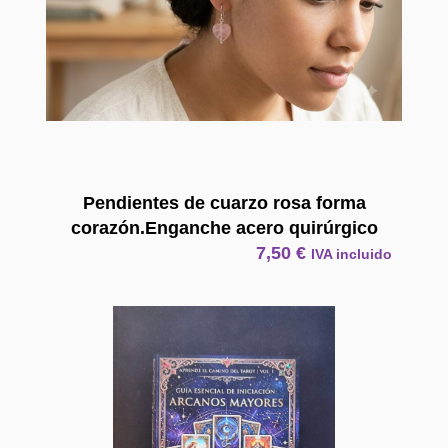
Pendientes de cuarzo rosa forma
corazón.Enganche acero quirúrgico
7,50
€
IVA incluido
E Book