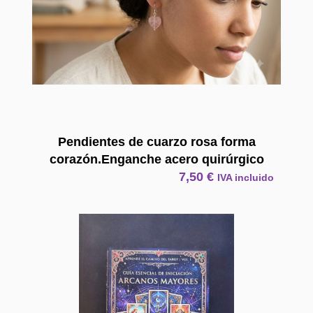
Pendientes de cuarzo rosa forma
corazón.Enganche acero quirúrgico
7,50
€
IVA incluido
E Book