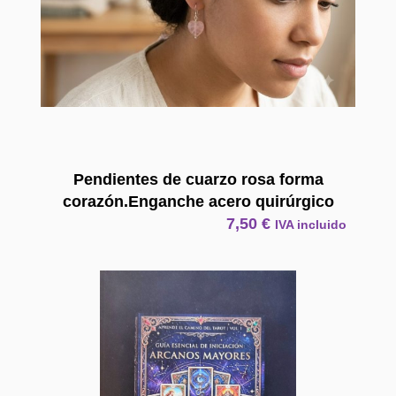
Pendientes de cuarzo rosa forma
corazón.Enganche acero quirúrgico
7,50
€
IVA incluido
E Book