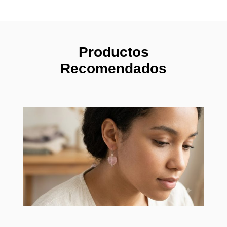
Productos
Recomendados
Pendi