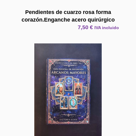
Pendientes de cuarzo rosa forma
corazón.Enganche acero quirúrgico
7,50
€
IVA incluido
E Book