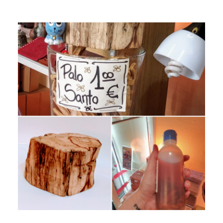
1592850378119233 0.png