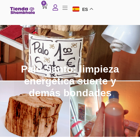
0
ES
Palo Santo: limpieza
energética suerte y
demás bondades