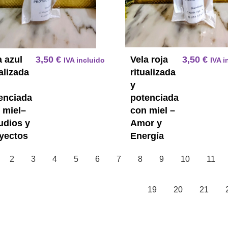
a azul
3,50
€
Vela roja
3,50
€
IVA incluido
IVA i
ualizada
ritualizada
y
enciada
potenciada
 miel–
con miel –
udios y
Amor y
yectos
Energía
2
3
4
5
6
7
8
9
10
11
19
20
21