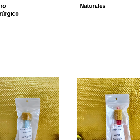
ro
Naturales
rúrgico
Vela De Miel Y Azul Estudios Y 