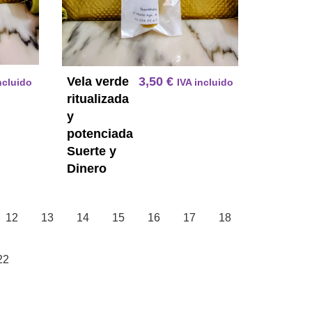
Vela verde
3,50
€
ncluido
IVA incluido
ritualizada
y
potenciada
Suerte y
Dinero
12
13
14
15
16
17
18
22