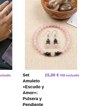
erde Agata Gancho Acero Quirurgico
Pulsera Energetica 7 Chakras En Amatista Facetada Y 
Set Amuleto E
Set
15,00
€
ncluido
IVA incluido
Amuleto
«Escudo y
Amor»:
Pulsera y
Pendiente