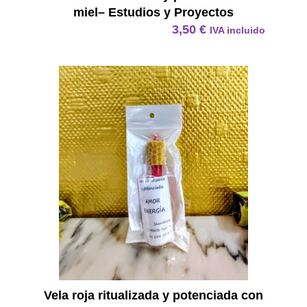
miel– Estudios y Proyectos
3,50
€
IVA incluido
Vela R
Vela roja ritualizada y potenciada con