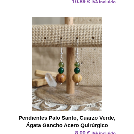
10,89
€
IVA incluido
Pendie
Pendientes Palo Santo, Cuarzo Verde,
Ágata Gancho Acero Quirúrgico
8,00
€
IVA incluido