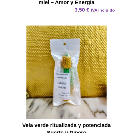
miel – Amor y Energía
3,50
€
IVA incluido
Vela Ve
Vela verde ritualizada y potenciada
Suerte y Dinero