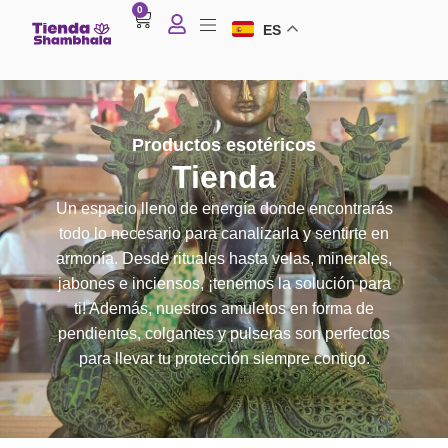
0
ES
Productos esotéricos
Tienda
Un espacio lleno de energía donde encontrarás
todo lo necesario para canalizarla y sentirte en
armonía. Desde rituales hasta velas, minerales,
jabones e inciensos, ¡tenemos la solución para
ti! Además, nuestros amuletos en forma de
pendientes, colgantes y pulseras son perfectos
para llevar tu protección siempre contigo.