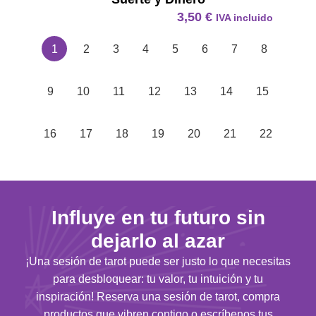
3,50
€
IVA incluido
1
2
3
4
5
6
7
8
9
10
11
12
13
14
15
16
17
18
19
20
21
22
Influye en tu futuro sin
dejarlo al azar
¡Una sesión de tarot puede ser justo lo que necesitas
para desbloquear: tu valor, tu intuición y tu
inspiración! Reserva una sesión de tarot, compra
productos que vibren contigo o escríbenos tus