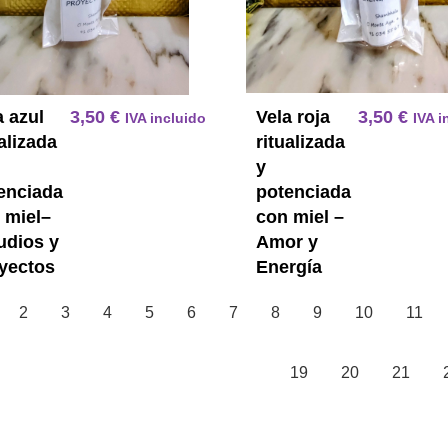
a azul
3,50
€
Vela roja
3,50
€
IVA incluido
IVA i
ualizada
ritualizada
y
enciada
potenciada
 miel–
con miel –
udios y
Amor y
yectos
Energía
2
3
4
5
6
7
8
9
10
11
19
20
21