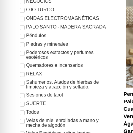
NEGOCIOS
OJO TURCO
ONDAS ELECTROMAGNÉTICAS
PALO SANTO - MADERA SAGRADA
Péndulos
Piedras y minerales
Poderosos extractos y perfumes
esotéricos
Quemadores e incensarios
RELAX
Sahumerios. Atados de hierbas de
limpieza y atracción y sellado.
Pen
Sesiones de tarot
Pal
SUERTE
Cua
Todos
Ver
Velas de miel enrolladas a mano y
Ága
mecha de algodón
Ga