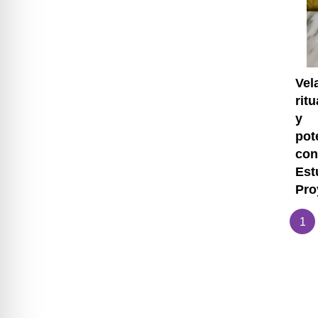
Vel
rit
y
pot
con
Est
Pro
1