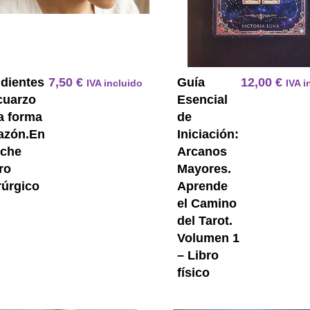
dientes
7,50
€
Guía
12,00
€
IVA incluido
IVA i
cuarzo
Esencial
a forma
de
azón.En
Iniciación:
che
Arcanos
ro
Mayores.
rúrgico
Aprende
el Camino
del Tarot.
Volumen 1
– Libro
físico