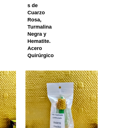
s de
Cuarzo
Rosa,
Turmalina
Negra y
Hematite.
Acero
Quirúrgico
Proyectos
Vela Roja Ritualizada Y Potenciada Con Miel Amor Y 
Vela Verde Ri