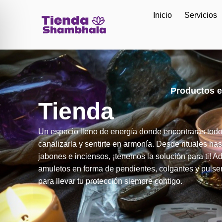
Inicio
Servicios
Productos e
Tienda
Un espacio lleno de energía donde encontrarás todo
canalizarla y sentirte en armonía. Desde rituales has
jabones e inciensos, ¡tenemos la solución para ti! 
amuletos en forma de pendientes, colgantes y pulse
para llevar tu protección siempre contigo.