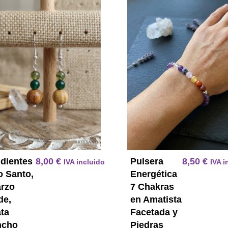
Pendientes Palo Santo Cuarzo V
dientes
8,00
€
Pulsera
8,50
€
IVA incluido
IVA i
o Santo,
Energética
rzo
7 Chakras
de,
en Amatista
ta
Facetada y
ncho
Piedras