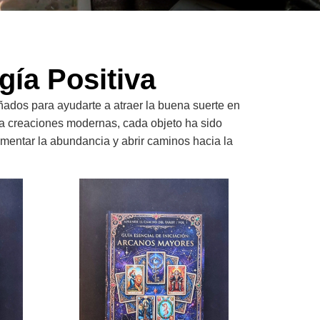
rgía Positiva
ñados para ayudarte a atraer la buena suerte en
ta creaciones modernas, cada objeto ha sido
omentar la abundancia y abrir caminos hacia la
ma Corazon Enganche Acero Quirurgico
E Book Guia Esencial De Iniciacion Arcanos Mayores A
E Book Guia E