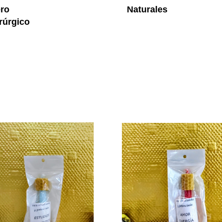
ro
Naturales
rúrgico
Vela De Miel Y Azul Estudios Y 