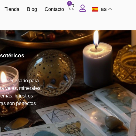
0
Tienda
Blog
Contacto
ES
sotéricos
 lo necesario para
ta velas, minerales,
Además, nuestros
ras son perfectos