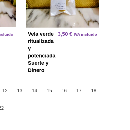
Vela verde
3,50
€
ncluido
IVA incluido
ritualizada
y
potenciada
Suerte y
Dinero
12
13
14
15
16
17
18
22