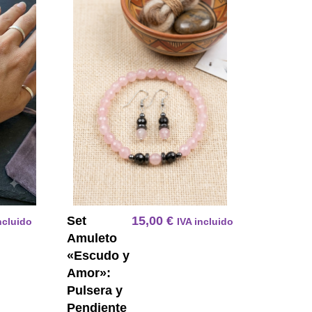
erde Agata Gancho Acero Quirurgico
Pulsera Energetica 7 Chakras En Amatista Facetada Y 
Set Amuleto E
Set
15,00
€
ncluido
IVA incluido
Amuleto
«Escudo y
Amor»:
Pulsera y
Pendiente