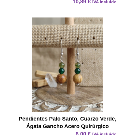
10,89
€
IVA incluido
Pendie
Pendientes Palo Santo, Cuarzo Verde,
Ágata Gancho Acero Quirúrgico
8,00
€
IVA incluido