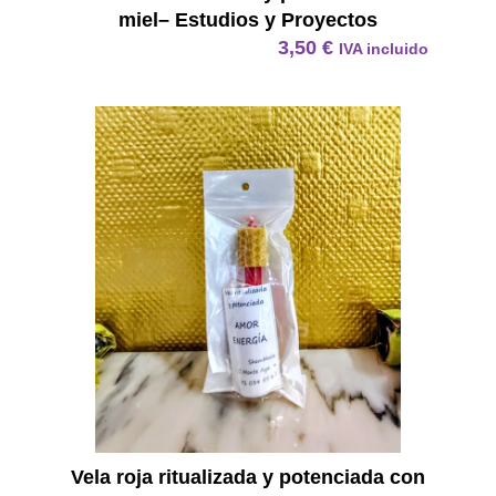
miel– Estudios y Proyectos
3,50
€
IVA incluido
Vela R
Vela roja ritualizada y potenciada con