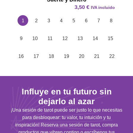
3,50
€
IVA incluido
1
2
3
4
5
6
7
8
9
10
11
12
13
14
15
16
17
18
19
20
21
22
Influye en tu futuro sin
dejarlo al azar
¡Una sesión de tarot puede ser justo lo que necesitas
para desbloquear: tu valor, tu intuición y tu
inspiración! Reserva una sesión de tarot, compra
productos que vibren contigo o escríbenos tus