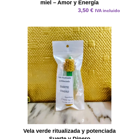
miel – Amor y Energía
3,50
€
IVA incluido
Vela Ve
Vela verde ritualizada y potenciada
Suerte y Dinero