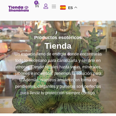
0
ES
Productos esotéricos
Tienda
Un espacio lleno de energía donde encontrarás
todo lo necesario para canalizarla y sentirte en
armonía. Desde rituales hasta velas, minerales,
jabones e inciensos, ¡tenemos la solución para
ti! Además, nuestros amuletos en forma de
pendientes, colgantes y pulseras son perfectos
para llevar tu protección siempre contigo.