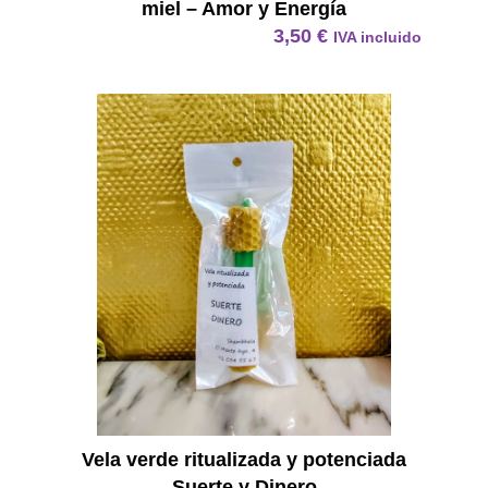
miel – Amor y Energía
3,50
€
IVA incluido
Vela Ve
Vela verde ritualizada y potenciada
Suerte y Dinero