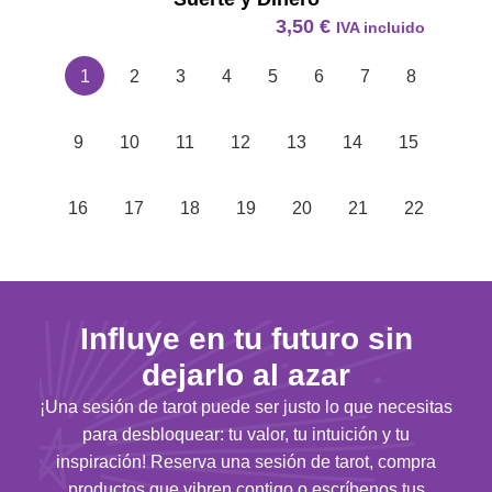
3,50
€
IVA incluido
1
2
3
4
5
6
7
8
9
10
11
12
13
14
15
16
17
18
19
20
21
22
Influye en tu futuro sin
dejarlo al azar
¡Una sesión de tarot puede ser justo lo que necesitas
para desbloquear: tu valor, tu intuición y tu
inspiración! Reserva una sesión de tarot, compra
productos que vibren contigo o escríbenos tus