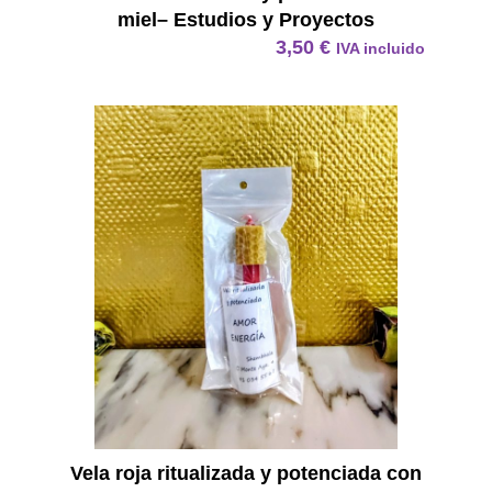
miel– Estudios y Proyectos
3,50
€
IVA incluido
Vela R
Vela roja ritualizada y potenciada con