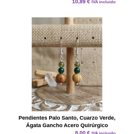
10,89
€
IVA incluido
Pendie
Pendientes Palo Santo, Cuarzo Verde,
Ágata Gancho Acero Quirúrgico
8,00
€
IVA incluido