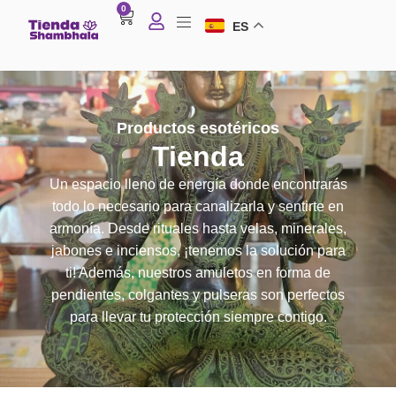
0
ES
Productos esotéricos
Tienda
Un espacio lleno de energía donde encontrarás
todo lo necesario para canalizarla y sentirte en
armonía. Desde rituales hasta velas, minerales,
jabones e inciensos, ¡tenemos la solución para
ti! Además, nuestros amuletos en forma de
pendientes, colgantes y pulseras son perfectos
para llevar tu protección siempre contigo.