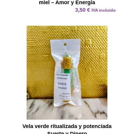
miel – Amor y Energía
3,50
€
IVA incluido
Vela Ve
Vela verde ritualizada y potenciada
Suerte y Dinero