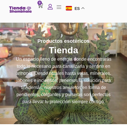
0
ES
Productos esotéricos
Tienda
Un espacio lleno de energía donde encontrarás
todo lo necesario para canalizarla y sentirte en
armonía. Desde rituales hasta velas, minerales,
jabones e inciensos, ¡tenemos la solución para
ti! Además, nuestros amuletos en forma de
pendientes, colgantes y pulseras son perfectos
para llevar tu protección siempre contigo.