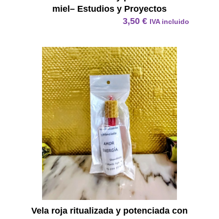
miel– Estudios y Proyectos
3,50
€
IVA incluido
Vela R
Vela roja ritualizada y potenciada con