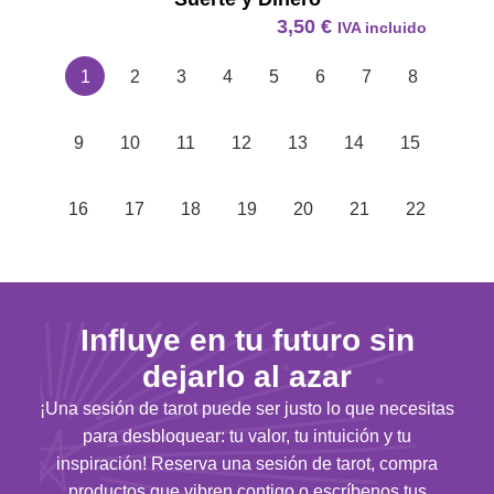
3,50
€
IVA incluido
1
2
3
4
5
6
7
8
9
10
11
12
13
14
15
16
17
18
19
20
21
22
Influye en tu futuro sin
dejarlo al azar
¡Una sesión de tarot puede ser justo lo que necesitas
para desbloquear: tu valor, tu intuición y tu
inspiración! Reserva una sesión de tarot, compra
productos que vibren contigo o escríbenos tus