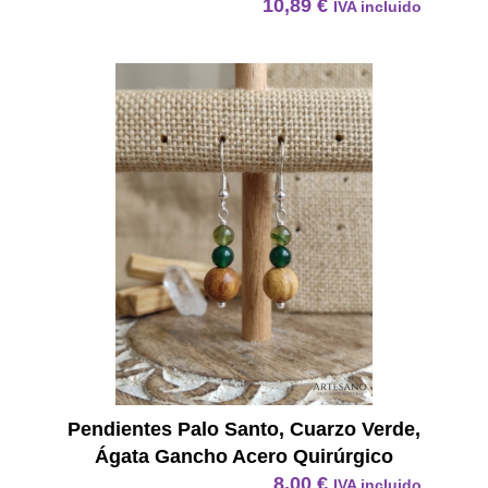
10,89
€
IVA incluido
Pendie
Pendientes Palo Santo, Cuarzo Verde,
Ágata Gancho Acero Quirúrgico
8,00
€
IVA incluido