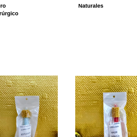
ro
Naturales
rúrgico
Vela De Miel Y Azul Estudios Y 