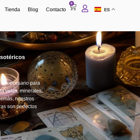
0
Tienda
Blog
Contacto
ES
sotéricos
 lo necesario para
ta velas, minerales,
Además, nuestros
ras son perfectos