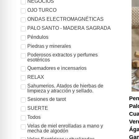
NEGOCIOS
OJO TURCO
ONDAS ELECTROMAGNÉTICAS
PALO SANTO - MADERA SAGRADA
Péndulos
Piedras y minerales
Poderosos extractos y perfumes
esotéricos
Quemadores e incensarios
RELAX
Sahumerios. Atados de hierbas de
limpieza y atracción y sellado.
Pen
Sesiones de tarot
Pal
SUERTE
Cua
Todos
Ver
Velas de miel enrolladas a mano y
Ága
mecha de algodón
Ga