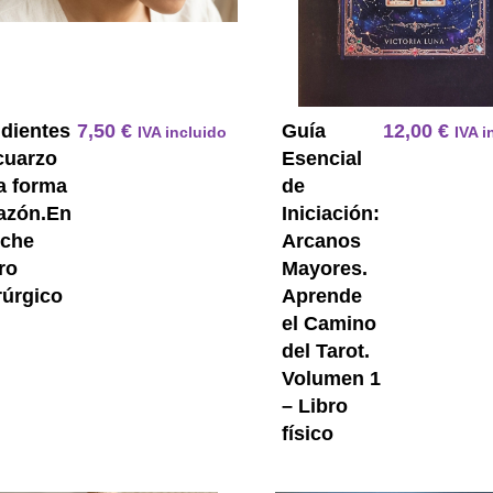
dientes
7,50
€
Guía
12,00
€
IVA incluido
IVA i
cuarzo
Esencial
a forma
de
azón.En
Iniciación:
che
Arcanos
ro
Mayores.
rúrgico
Aprende
el Camino
del Tarot.
Volumen 1
– Libro
físico