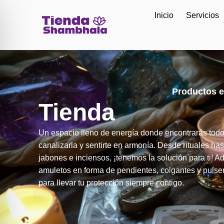
Inicio
Servicios
Productos e
Tienda
Un espacio lleno de energía donde encontrarás todo
canalizarla y sentirte en armonía. Desde rituales has
jabones e inciensos, ¡tenemos la solución para ti! 
amuletos en forma de pendientes, colgantes y pulse
para llevar tu protección siempre contigo.