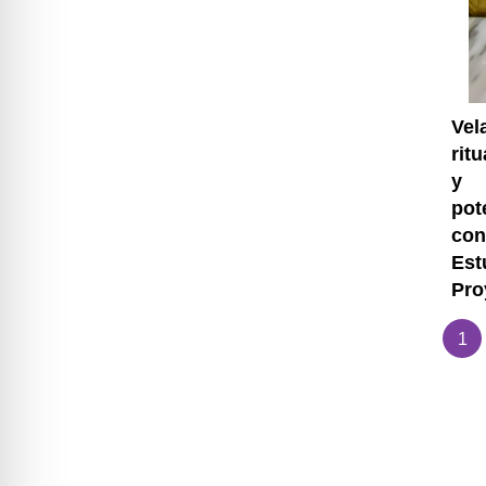
Vel
rit
y
pot
con
Est
Pro
1