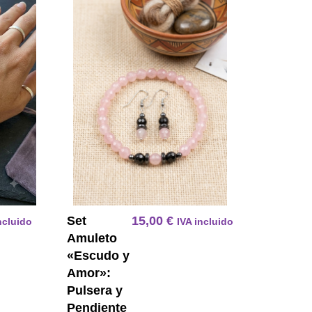
erde Agata Gancho Acero Quirurgico
Pulsera Energetica 7 Chakras En Amatista Facetada Y 
Set Amuleto E
Set
15,00
€
ncluido
IVA incluido
Amuleto
«Escudo y
Amor»:
Pulsera y
Pendiente