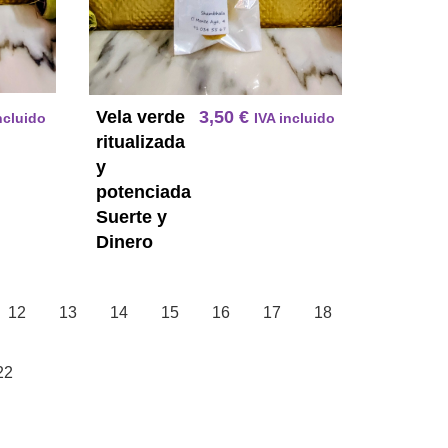
Vela verde
3,50
€
ncluido
IVA incluido
ritualizada
y
potenciada
Suerte y
Dinero
12
13
14
15
16
17
18
22