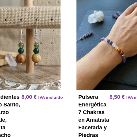
Pendientes Palo Santo Cuarzo V
dientes
8,00
€
Pulsera
8,50
€
IVA incluido
IVA i
o Santo,
Energética
rzo
7 Chakras
de,
en Amatista
ta
Facetada y
ncho
Piedras