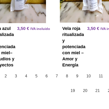
a azul
3,50
€
Vela roja
3,50
€
IVA incluido
IVA i
ualizada
ritualizada
y
enciada
potenciada
 miel–
con miel –
udios y
Amor y
yectos
Energía
2
3
4
5
6
7
8
9
10
11
19
20
21