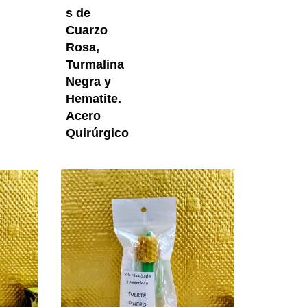
s de
Cuarzo
Rosa,
Turmalina
Negra y
Hematite.
Acero
Quirúrgico
Proyectos
Vela Roja Ritualizada Y Potenciada Con Miel Amor Y 
Vela Verde Ri