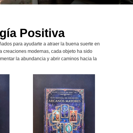
rgía Positiva
ñados para ayudarte a atraer la buena suerte en
ta creaciones modernas, cada objeto ha sido
omentar la abundancia y abrir caminos hacia la
ma Corazon Enganche Acero Quirurgico
E Book Guia Esencial De Iniciacion Arcanos Mayores A
E Book Guia E