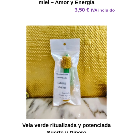
miel – Amor y Energía
3,50
€
IVA incluido
Vela Ve
Vela verde ritualizada y potenciada
Suerte y Dinero