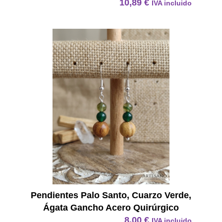
10,89
€
IVA incluido
Pendie
Pendientes Palo Santo, Cuarzo Verde,
Ágata Gancho Acero Quirúrgico
8,00
€
IVA incluido