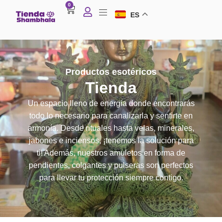
0
ES
Productos esotéricos
Tienda
Un espacio lleno de energía donde encontrarás
todo lo necesario para canalizarla y sentirte en
armonía. Desde rituales hasta velas, minerales,
jabones e inciensos, ¡tenemos la solución para
ti! Además, nuestros amuletos en forma de
pendientes, colgantes y pulseras son perfectos
para llevar tu protección siempre contigo.