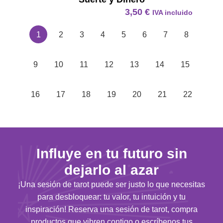
3,50
€
IVA incluido
1
2
3
4
5
6
7
8
9
10
11
12
13
14
15
16
17
18
19
20
21
22
Influye en tu futuro sin
dejarlo al azar
¡Una sesión de tarot puede ser justo lo que necesitas
para desbloquear: tu valor, tu intuición y tu
inspiración! Reserva una sesión de tarot, compra
productos que vibren contigo o escríbenos tus