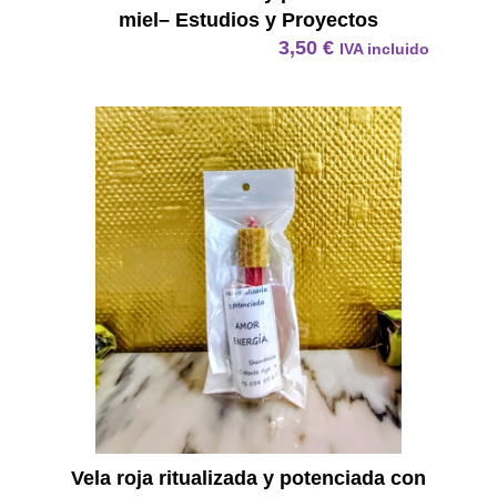
miel– Estudios y Proyectos
3,50
€
IVA incluido
Vela R
Vela roja ritualizada y potenciada con