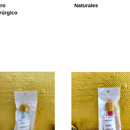
ro
Naturales
rúrgico
Vela De Miel Y Azul Estudios Y 