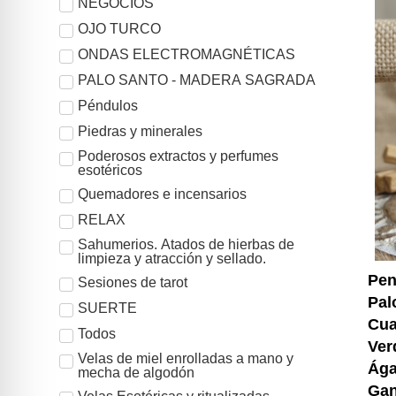
NEGOCIOS
OJO TURCO
ONDAS ELECTROMAGNÉTICAS
PALO SANTO - MADERA SAGRADA
Péndulos
Piedras y minerales
Poderosos extractos y perfumes
esotéricos
Quemadores e incensarios
RELAX
Sahumerios. Atados de hierbas de
limpieza y atracción y sellado.
Pen
Sesiones de tarot
Pal
SUERTE
Cua
Todos
Ver
Velas de miel enrolladas a mano y
Ága
mecha de algodón
Ga