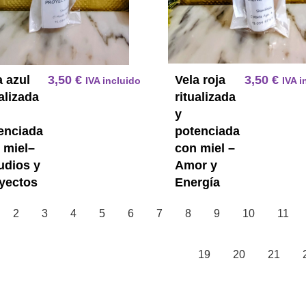
a azul
3,50
€
Vela roja
3,50
€
IVA incluido
IVA i
ualizada
ritualizada
y
enciada
potenciada
 miel–
con miel –
udios y
Amor y
yectos
Energía
2
3
4
5
6
7
8
9
10
11
19
20
21