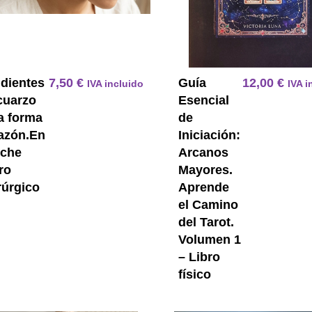
dientes
7,50
€
Guía
12,00
€
IVA incluido
IVA i
cuarzo
Esencial
a forma
de
azón.En
Iniciación:
che
Arcanos
ro
Mayores.
rúrgico
Aprende
el Camino
del Tarot.
Volumen 1
– Libro
físico