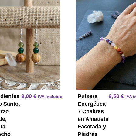
Pendientes Palo Santo Cuarzo V
dientes
8,00
€
Pulsera
8,50
€
IVA incluido
IVA i
o Santo,
Energética
rzo
7 Chakras
de,
en Amatista
ta
Facetada y
ncho
Piedras