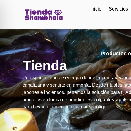
Inicio
Servicios
Productos e
Tienda
Un espacio lleno de energía donde encontrarás todo
canalizarla y sentirte en armonía. Desde rituales has
jabones e inciensos, ¡tenemos la solución para ti! 
amuletos en forma de pendientes, colgantes y pulse
para llevar tu protección siempre contigo.