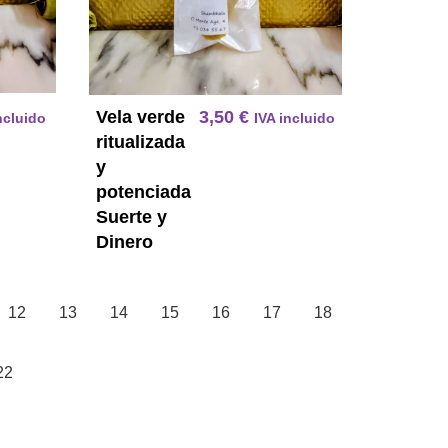
Vela verde
3,50
€
ncluido
IVA incluido
ritualizada
y
potenciada
Suerte y
Dinero
12
13
14
15
16
17
18
22