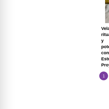
Vel
rit
y
pot
con
Est
Pro
1