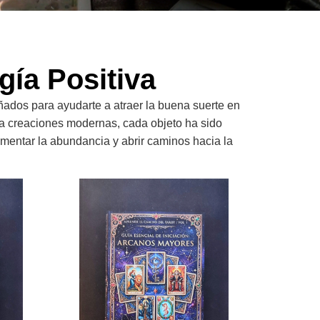
rgía Positiva
ñados para ayudarte a atraer la buena suerte en
ta creaciones modernas, cada objeto ha sido
omentar la abundancia y abrir caminos hacia la
ma Corazon Enganche Acero Quirurgico
E Book Guia Esencial De Iniciacion Arcanos Mayores A
E Book Guia E