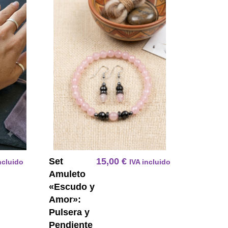
erde Agata Gancho Acero Quirurgico
Pulsera Energetica 7 Chakras En Amatista Facetada Y 
Set Amuleto E
Set
15,00
€
ncluido
IVA incluido
Amuleto
«Escudo y
Amor»:
Pulsera y
Pendiente