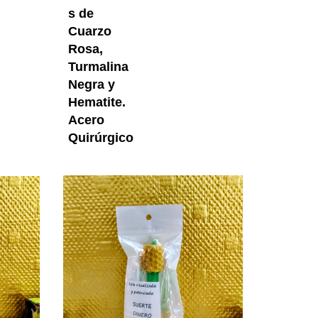
s de
Cuarzo
Rosa,
Turmalina
Negra y
Hematite.
Acero
Quirúrgico
Proyectos
Vela Roja Ritualizada Y Potenciada Con Miel Amor Y 
Vela Verde Ri