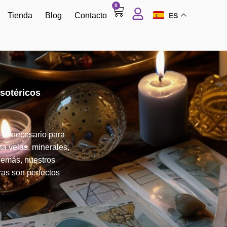
0
Tienda
Blog
Contacto
ES
sotéricos
 lo necesario para
ta velas, minerales,
Además, nuestros
ras son perfectos