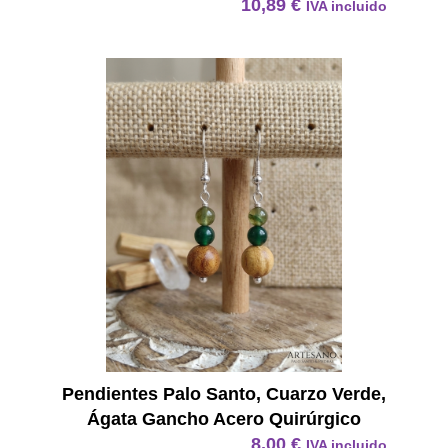
10,89
€
IVA incluido
Pendie
Pendientes Palo Santo, Cuarzo Verde,
Ágata Gancho Acero Quirúrgico
8,00
€
IVA incluido