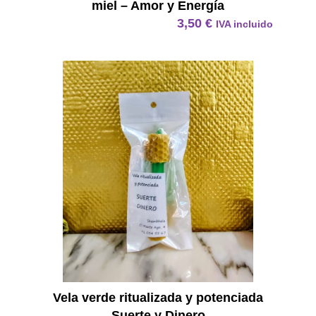
miel – Amor y Energía
3,50
€
IVA incluido
Vela Ve
Vela verde ritualizada y potenciada
Suerte y Dinero