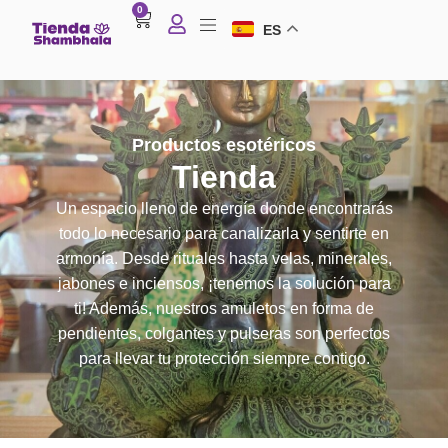
0
ES
Productos esotéricos
Tienda
Un espacio lleno de energía donde encontrarás
todo lo necesario para canalizarla y sentirte en
armonía. Desde rituales hasta velas, minerales,
jabones e inciensos, ¡tenemos la solución para
ti! Además, nuestros amuletos en forma de
pendientes, colgantes y pulseras son perfectos
para llevar tu protección siempre contigo.