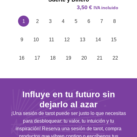
3,50
€
IVA incluido
1
2
3
4
5
6
7
8
9
10
11
12
13
14
15
16
17
18
19
20
21
22
Influye en tu futuro sin
dejarlo al azar
¡Una sesión de tarot puede ser justo lo que necesitas
para desbloquear: tu valor, tu intuición y tu
inspiración! Reserva una sesión de tarot, compra
productos que vibren contigo o escríbenos tus