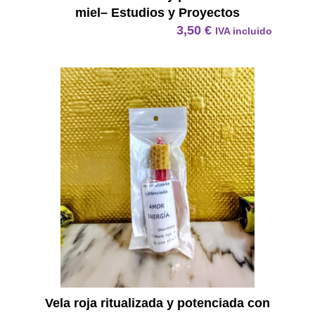
miel– Estudios y Proyectos
3,50
€
IVA incluido
Vela R
Vela roja ritualizada y potenciada con