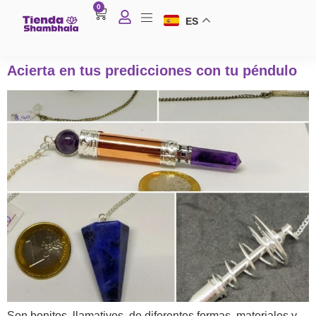
0
ES
Acierta en tus predicciones con tu péndulo
A
Son bonitos, llamativos, de diferentes formas, materiales y