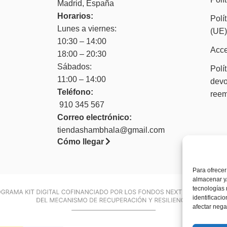
Madrid, España
Horarios:
Polí
Lunes a viernes:
(UE
10:30 – 14:00
Acce
18:00 – 20:30
Sábados:
Polí
11:00 – 14:00
devo
Teléfono:
ree
910 345 567
Correo electrónico:
tiendashambhala@gmail.com
Cómo llegar
Para ofrecer
almacenar y/
tecnologías
identificaci
afectar nega