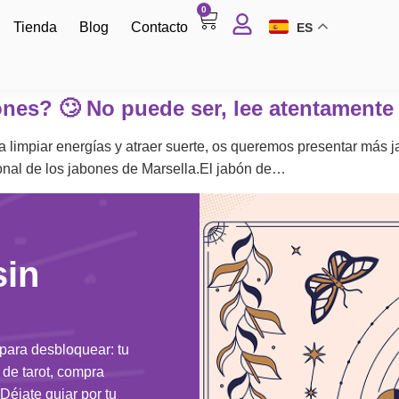
0
Tienda
Blog
Contacto
ES
nes? 🙄 No puede ser, lee atentamente
 limpiar energías y atraer suerte, os queremos presentar más
cional de los jabones de Marsella.El jabón de…
sin
 para desbloquear: tu
n de tarot, compra
Déjate guiar por tu