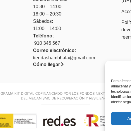
(UE
10:30 – 14:00
Acce
18:00 – 20:30
Sábados:
Polí
11:00 – 14:00
devo
Teléfono:
ree
910 345 567
Correo electrónico:
tiendashambhala@gmail.com
Cómo llegar
Para ofrecer
almacenar y/
tecnologías
identificaci
afectar nega
A