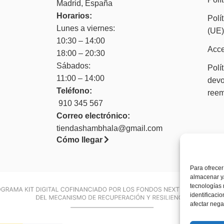
Madrid, España
Horarios:
Polí
Lunes a viernes:
(UE
10:30 – 14:00
Acce
18:00 – 20:30
Sábados:
Polí
11:00 – 14:00
devo
Teléfono:
ree
910 345 567
Correo electrónico:
tiendashambhala@gmail.com
Cómo llegar
Para ofrecer
almacenar y/
tecnologías
identificaci
afectar nega