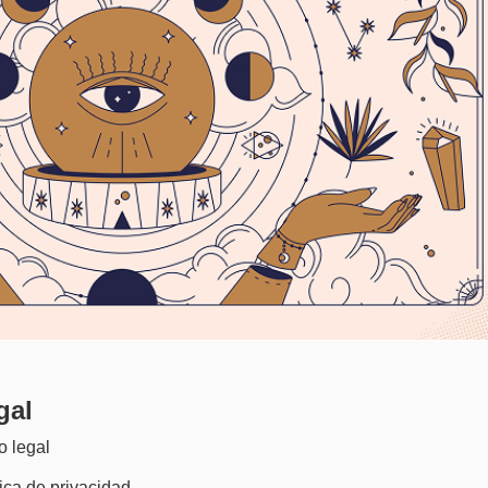
gal
o legal
tica de privacidad