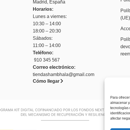
Madrid, España
Horarios:
Polí
Lunes a viernes:
(UE
10:30 – 14:00
Acce
18:00 – 20:30
Sábados:
Polí
11:00 – 14:00
devo
Teléfono:
ree
910 345 567
Correo electrónico:
tiendashambhala@gmail.com
Cómo llegar
Para ofrecer
almacenar y/
tecnologías
identificaci
afectar nega