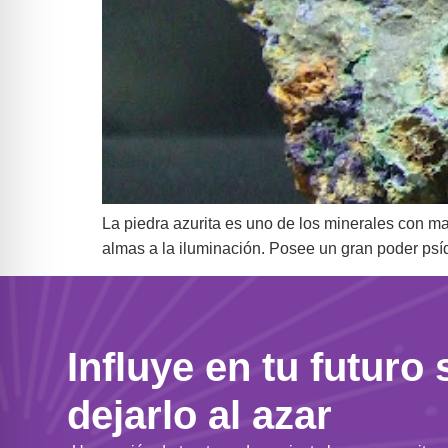
La piedra azurita es uno de los minerales con mas
almas a la iluminación. Posee un gran poder psíq
Influye en tu futuro 
dejarlo al azar