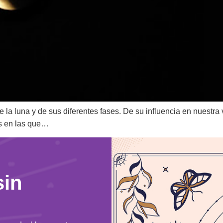
a luna y de sus diferentes fases. De su influencia en nuestra v
es en las que…
sin