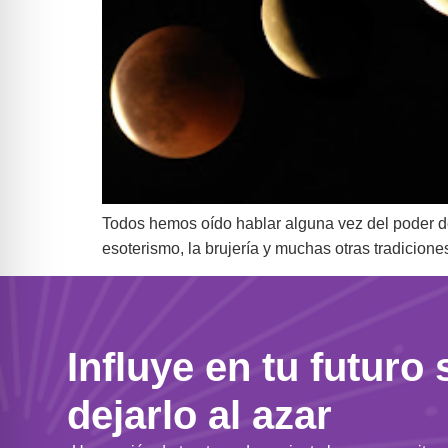
Todos hemos oído hablar alguna vez del poder de l
esoterismo, la brujería y muchas otras tradicion
Influye en tu futuro 
dejarlo al azar