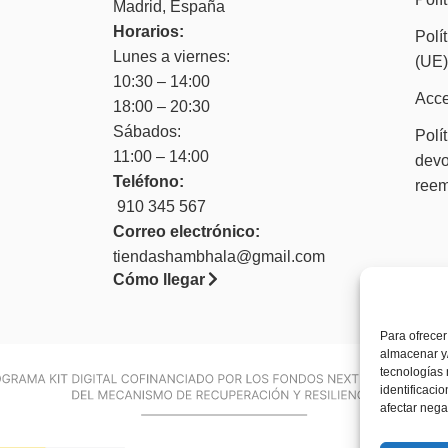
Madrid, España
Horarios:
Polí
Lunes a viernes:
(UE
10:30 – 14:00
Acce
18:00 – 20:30
Sábados:
Polí
11:00 – 14:00
devo
Teléfono:
ree
910 345 567
Correo electrónico:
tiendashambhala@gmail.com
Cómo llegar
Para ofrecer
almacenar y/
tecnologías
identificaci
afectar nega