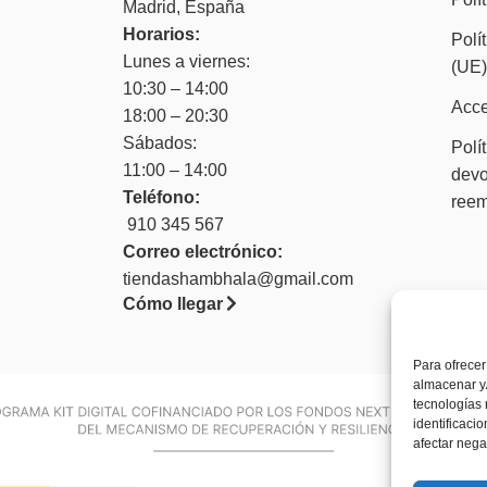
Madrid, España
Horarios:
Polí
Lunes a viernes:
(UE
10:30 – 14:00
Acce
18:00 – 20:30
Sábados:
Polí
11:00 – 14:00
devo
Teléfono:
ree
910 345 567
Correo electrónico:
tiendashambhala@gmail.com
Cómo llegar
Para ofrecer
almacenar y/
tecnologías
identificaci
afectar nega