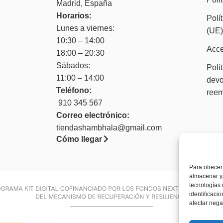
Madrid, España
Horarios:
Polí
Lunes a viernes:
(UE
10:30 – 14:00
Acce
18:00 – 20:30
Sábados:
Polí
11:00 – 14:00
devo
Teléfono:
ree
910 345 567
Correo electrónico:
tiendashambhala@gmail.com
Cómo llegar
Para ofrecer
almacenar y/
tecnologías
identificaci
afectar nega