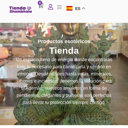
0
ES
Productos esotéricos
Tienda
Un espacio lleno de energía donde encontrarás
todo lo necesario para canalizarla y sentirte en
armonía. Desde rituales hasta velas, minerales,
jabones e inciensos, ¡tenemos la solución para
ti! Además, nuestros amuletos en forma de
pendientes, colgantes y pulseras son perfectos
para llevar tu protección siempre contigo.