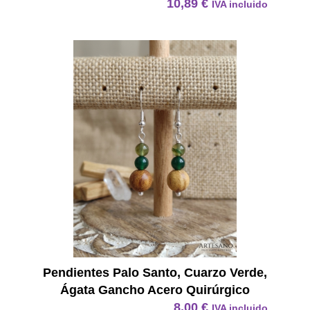
10,89
€
IVA incluido
Pendie
Pendientes Palo Santo, Cuarzo Verde,
Ágata Gancho Acero Quirúrgico
8,00
€
IVA incluido