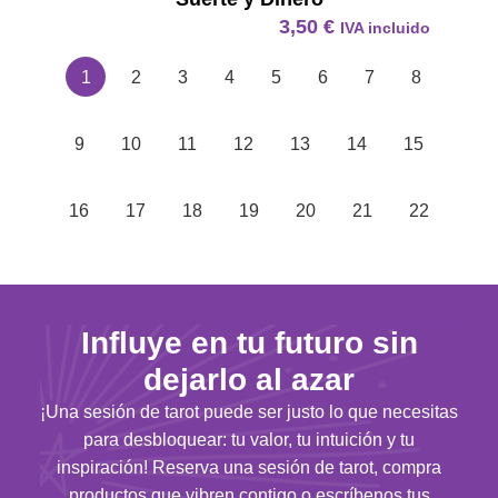
3,50
€
IVA incluido
1
2
3
4
5
6
7
8
9
10
11
12
13
14
15
16
17
18
19
20
21
22
Influye en tu futuro sin
dejarlo al azar
¡Una sesión de tarot puede ser justo lo que necesitas
para desbloquear: tu valor, tu intuición y tu
inspiración! Reserva una sesión de tarot, compra
productos que vibren contigo o escríbenos tus