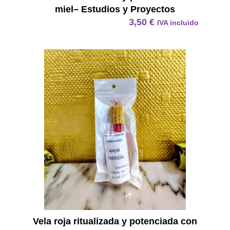
miel– Estudios y Proyectos
3,50
€
IVA incluido
Vela R
Vela roja ritualizada y potenciada con