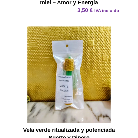
miel – Amor y Energía
3,50
€
IVA incluido
Vela Ve
Vela verde ritualizada y potenciada
Suerte y Dinero