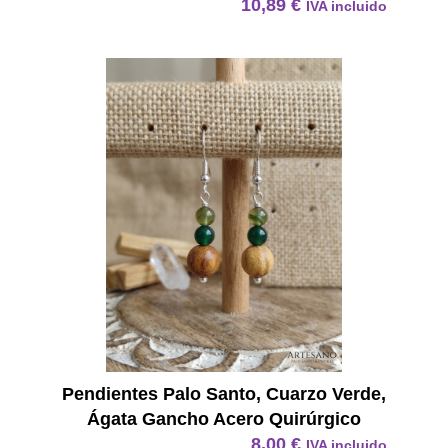
10,89
€
IVA incluido
Pendie
Pendientes Palo Santo, Cuarzo Verde,
Ágata Gancho Acero Quirúrgico
8,00
€
IVA incluido