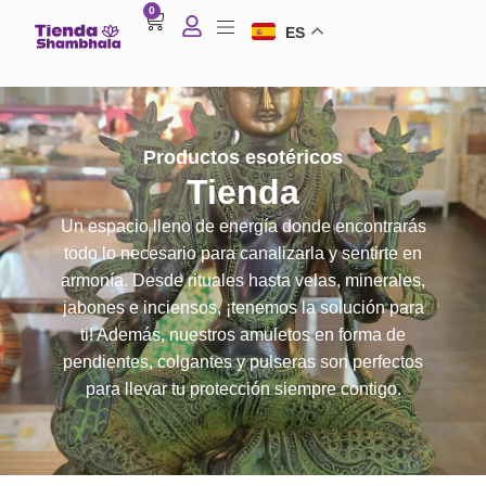
0
ES
Productos esotéricos
Tienda
Un espacio lleno de energía donde encontrarás
todo lo necesario para canalizarla y sentirte en
armonía. Desde rituales hasta velas, minerales,
jabones e inciensos, ¡tenemos la solución para
ti! Además, nuestros amuletos en forma de
pendientes, colgantes y pulseras son perfectos
para llevar tu protección siempre contigo.