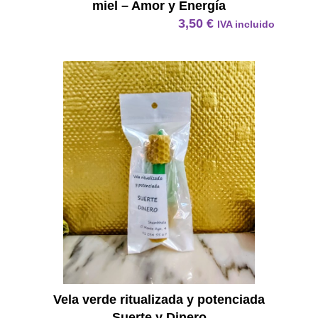
miel – Amor y Energía
3,50
€
IVA incluido
Vela Ve
Vela verde ritualizada y potenciada
Suerte y Dinero