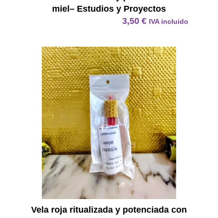
miel– Estudios y Proyectos
3,50
€
IVA incluido
Vela R
Vela roja ritualizada y potenciada con