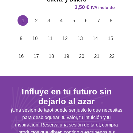
3,50
€
IVA incluido
1
2
3
4
5
6
7
8
9
10
11
12
13
14
15
16
17
18
19
20
21
22
Influye en tu futuro sin
dejarlo al azar
¡Una sesión de tarot puede ser justo lo que necesitas
para desbloquear: tu valor, tu intuición y tu
inspiración! Reserva una sesión de tarot, compra
productos que vibren contigo o escríbenos tus